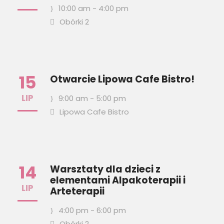
10:00 am - 4:00 pm
Obórki 2
15
Otwarcie Lipowa Cafe Bistro!
LIP
9:00 am - 5:00 pm
Lipowa Cafe Bistro
14
Warsztaty dla dzieci z
elementami Alpakoterapii i
LIP
Arteterapii
4:00 pm - 6:00 pm
Obórki 2