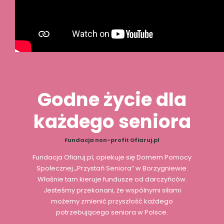
Godne życie dla
każdego seniora
Fundacja non-profit Ofiaruj.pl
Fundacja Ofiaruj.pl, opiekuje się Domem Pomocy
Społecznej „
Przystań Seniora
” w Borzygniewie.
Właśnie tam kieruje fundusze od darczyńców.
Jesteśmy przekonani, że wspólnymi siłami
możemy zmienić przyszłość każdego
potrzebującego seniora w Polsce.