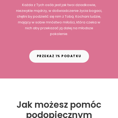
Każda z Tych osób jest jak twoi dziadkowie,
niezwykle mądrzy, w doświadczenie życia bogaci,
chętni by podzielić się nim z Tobą. Kochani ludzie,
mający w sobie mnóstwo miłości, która czeka w
nich aby przekazać ją dalej na młodsze
pokolenie.
PRZEKAŻ 1% PODATKU
Jak możesz pomóc
podopiecznym