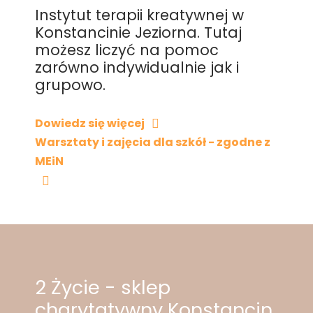
Instytut terapii kreatywnej w
Konstancinie Jeziorna. Tutaj
możesz liczyć na pomoc
zarówno indywidualnie jak i
grupowo.
Dowiedz się więcej
Warsztaty i zajęcia dla szkół - zgodne z
MEiN
2 Życie - sklep
charytatywny Konstancin,