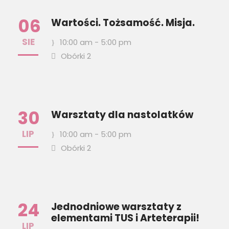
06
Wartości. Tożsamość. Misja.
SIE
10:00 am - 5:00 pm
Obórki 2
30
Warsztaty dla nastolatków
LIP
10:00 am - 5:00 pm
Obórki 2
24
Jednodniowe warsztaty z
elementami TUS i Arteterapii!
LIP